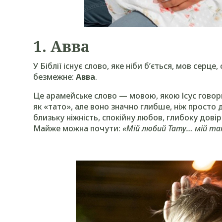
1. Авва
У Біблії існує слово, яке ніби б’ється, мов серце
безмежне:
Авва
.
Це арамейське слово — мовою, якою Ісус гово
як «тато», але воно значно глибше, ніж просто 
близьку ніжність, спокійну любов, глибоку дов
Майже можна почути:
«Мій любий Тату… мій та