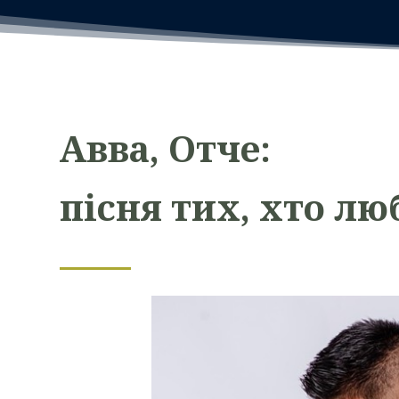
Авва, Отче
:
пісня тих, хто лю
вуйте