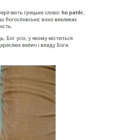
зберігають грецьке слово:
ho patēr
,
ьш богословське; воно викликає
ість.
 Бог усіх, у якому міститься
креслює велич і владу Бога.