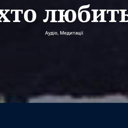
хто любит
Аудіо
,
Медитації