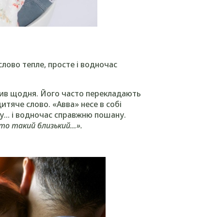
, слово тепле, просте і водночас
рив щодня. Його часто перекладають
дитяче слово. «Авва» несе в собі
іру… і водночас справжню пошану.
то такий близький…».