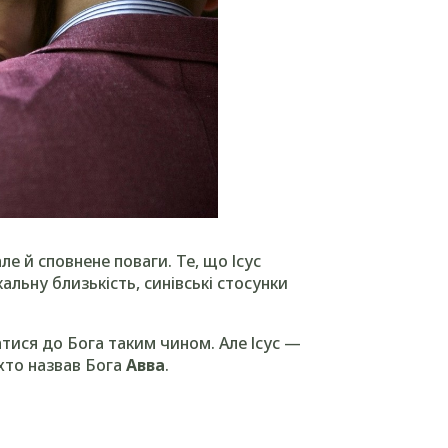
але й сповнене поваги. Те, що Ісус
альну близькість, синівські стосунки
атися до Бога таким чином. Але Ісус —
 хто назвав Бога
Авва
.