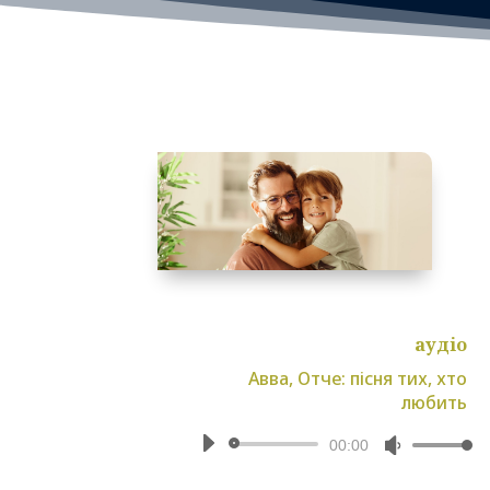
аудіо
Авва, Отче: пісня тих, хто
любить
Аудіопрогравач
Використо
00:00
клавіші