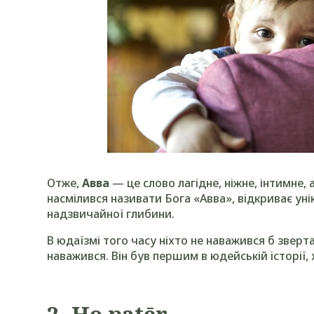
Отже,
Авва
— це слово лагідне, ніжне, інтимне, 
насмілився називати Бога «Авва», відкриває унік
надзвичайної глибини.
В юдаїзмі того часу ніхто не наважився б зверт
наважився. Він був першим в юдейській історії,
2.
Ho patēr