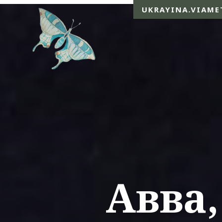
UKRAYINA.VIAME
Авва,