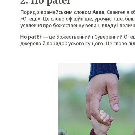
Поряд з арамейським словом
Авва
, Євангелія 
«Отець». Це слово офіційніше, урочистіше, біл
уявлення про божественну велич, владу і величн
Ho patēr
— це Божественний і Суверенний Отець,
джерело й порядок усього сущого. Це слово під