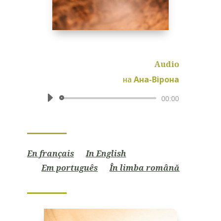
Audio
на
Ана-Вірона
Аудіопрогравач
00:00
En français
In English
Em português
În limba română