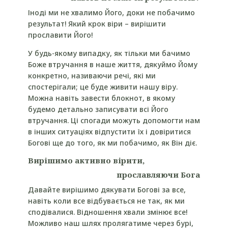
Іноді ми не хвалимо Його, доки не побачимо
результат! Який крок віри – вирішити
прославити Його!
У будь-якому випадку, як тільки ми бачимо
Боже втручання в наше життя, дякуймо Йому
конкретно, називаючи речі, які ми
спостерігали; це буде живити нашу віру.
Можна навіть завести блокнот, в якому
будемо детально записувати всі Його
втручання. Ці спогади можуть допомогти нам
в інших ситуаціях відпустити їх і довіритися
Богові ще до того, як ми побачимо, як Він діє.
Вирішимо активно вірити,
прославляючи Бога
Давайте вирішимо дякувати Богові за все,
навіть коли все відбувається не так, як ми
сподівалися. Відношення хвали змінює все!
Можливо наш шлях пролягатиме через бурі,