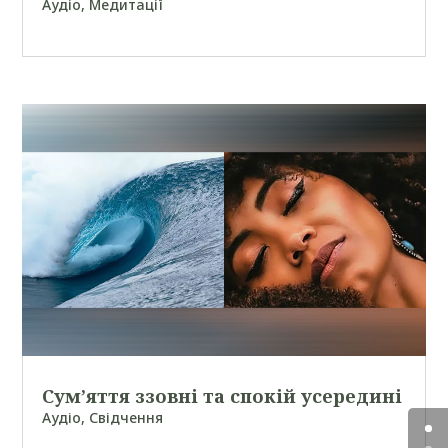
Аудіо
,
Медитації
Сум’яття ззовні та спокій усередині
Аудіо
,
Свідчення