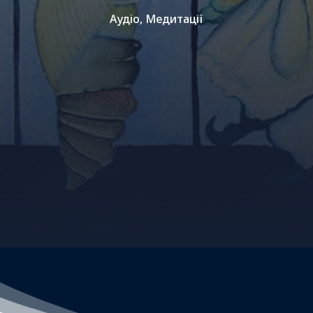
Аудіо
,
Медитації