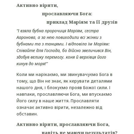
Активно вірити,
прославляючи Бога:
приклад М
аріям та її друзів
“
І взяла бубна пророчиця Маріям, сестра
Ааронова, а за нею повиходили всі жінки з
бубнами та з танцями. І відповіла їм Маріям:
Співайте для Господа, бо дійсно звеличився Він,
здобув велику перемогу. коня й верхівця його
кинув до моря!”
Коли ми нарікаємо, ми звинувачуємо Бога в
тому, що Він не знає, як керувати деталями
нашого дня, і блокуємо прояв Божої сили. І
навпаки, прославляючи Бога, ми впускаємо
Його силу в наше життя. Прославляти
означає активно вірити, незалежно від
обставин.
Активно вірити, прославляючи Бога,
навіть не маючи результатів?