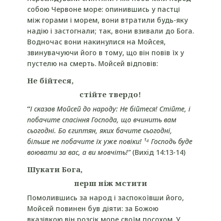
собою Червоне море: опинившись у пастці
між горами і морем, вони втратили будь-яку
надію і застогнали; так, вони взивали до Бога.
Водночас вони накинулися на Мойсея,
звинувачуючи його в тому, що він повів їх у
пустелю на смерть. Мойсей відповів:
Не бійтеся,
стійте твердо!
“
І сказав Мойсей до народу: Не бійтеся! Стійте, і
побачите спасіння Господа, що вчинить вам
сьогодні. Бо єгиптян, яких бачите сьогодні,
більше не побачите їх уже повіки! ¹⁴ Господь буде
воювати за вас, а ви мовчіть!
”
(Вихiд 14:13-14)
Шукати Бога,
перш ніж мстити
Помолившись за народ і заспокоївши його,
Мойсей повинен був діяти: за Божою
вказівкою він розсік море своїм посохом. У