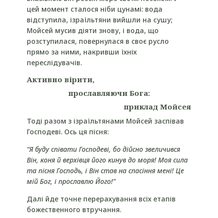
цей момент сталося ніби цунамі: вода
відступила, ізраїльтяни вийшли на сушу;
Мойсей мусив діяти знову, і вода, що
розступилася, повернулася в своє русло
прямо за ними, накривши їхніх
переслідувачів.
Активно вірити,
прославляючи Бога:
приклад Мойсея
Тоді разом з ізраїльтянами Мойсей заспівав
Господеві. Ось ця пісня:
“Я буду співати Господеві, бо дійсно звеличився
Він, коня й верхівця його кинув до моря! Моя сила
та пісня Господь, і Він став на спасіння мені! Це
мій Бог, і прославлю Його!”
Далі йде точне перерахування всіх етапів
божественного втручання.