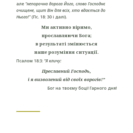
але
“
непорочна дорога Його, слово Господнє
очищене, щит Він для всіх, хто вдається до
Нього!”
(Пс. 18: 30 і далі).
Ми активно віримо,
прославляючи Бога;
в результаті змінюється
наше розуміння ситуації.
Псалом 18:3:
“
Я кличу:
Преславний Господь,
і я визволений від своїх ворогів!”
Бог на твоєму боці! Гарного дня!