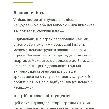
Невпевненість
Уявімо, що ми зіткнулися з подією –
нещодавньою або неминучою – яка викликає
велике занепокоєння в нас…
Відчуваючи, що страх переповнює нас, ми
стаємо збентеженими всередині і навіть
можемо демонструвати зовнішні ознаки
стресу. Поганий настрій приходить разом зі
скаргами. Можливо, ми волаємо до Бога, але
не впевнені, що це допоможе! Тоді ми
виплескуємо свої емоції ще більше:
зриваємося на оточуючих, звинувачуючи їх і
роблячи з них цапів-відбувайлів (свідомо чи
несвідомо).
Потрібен козел відпущення?
Цей опис відповідає історії ізраїльтян, яких
переслідували єгиптяни і які побачили перед