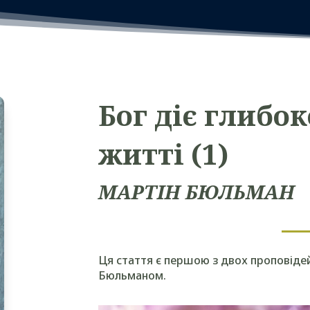
Бог діє глибо
житті
(1)
МАРТІН БЮЛЬМАН
Ця стаття є першою з двох проповіде
Бюльманом.