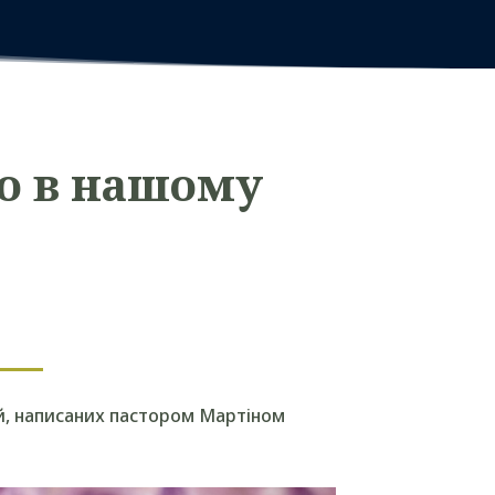
ко в нашому
й, написаних пастором Мартіном