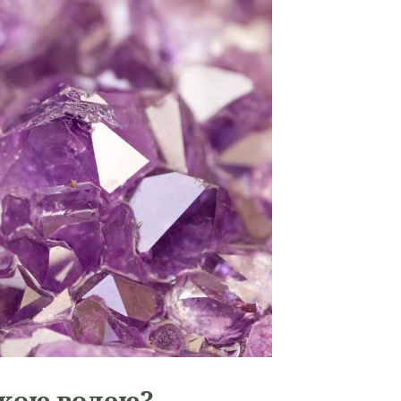
ожою волею?