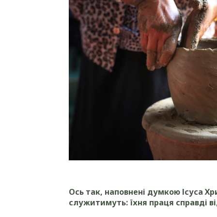
Ось так, наповнені думкою Ісуса Хр
служитимуть: їхня праця справді в