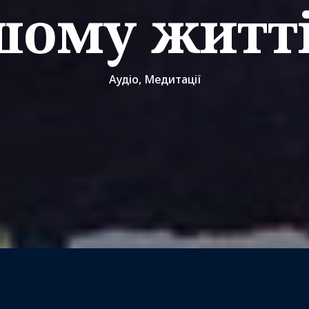
ому житті
Аудіо
,
Медитації