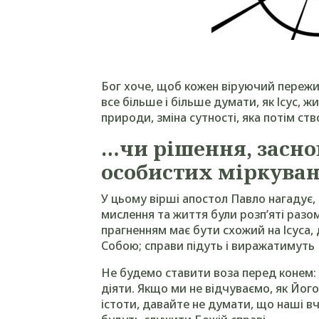
Бог хоче, щоб кожен віруючий пережив
все більше і більше думати, як Ісус, ж
природи, зміна сутності, яка потім ств
…чи рішення, засно
особистих міркува
У цьому вірші апостол Павло нагадує,
мислення та життя були розп’яті раз
прагненням має бути схожий на Ісуса
Собою; справи підуть і виражатимуть 
Не будемо ставити воза перед конем: 
діяти. Якщо ми не відчуваємо, як Йог
істоти, давайте не думати, що наші в