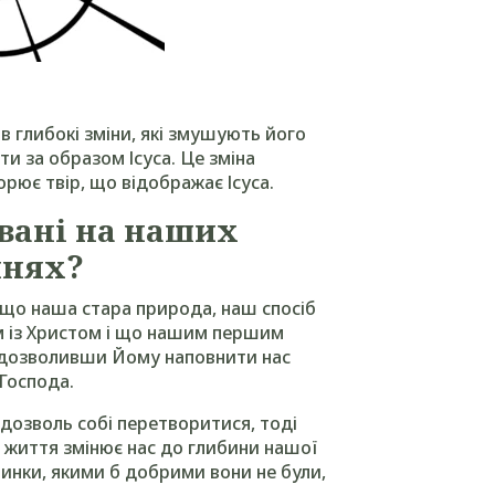
 глибокі зміни, які змушують його
ити за образом Ісуса. Це зміна
орює твір, що відображає Ісуса.
вані на наших
ннях?
 що наша стара природа, наш спосіб
ом із Христом і що нашим першим
, дозволивши Йому наповнити нас
Господа.
дозволь собі перетворитися, тоді
о життя змінює нас до глибини нашої
чинки, якими б добрими вони не були,