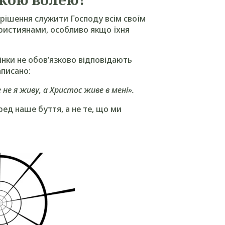
 рішення служити Господу всім своїм
ристиянами, особливо якщо їхня
інки не обов’язково відповідають
аписано:
 не я живу, а Христос живе в мені».
ред наше буття, а не те, що ми