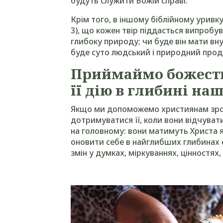
будуть служити Божій справі.
Крім того, в іншому біблійному уривк
3), що кожен твір піддасться випробу
глибоку природу; чи буде він мати в
буде суто людський і природний прод
Приймаймо божеств
її дію в глибині наш
Якщо ми допоможемо християнам зроз
дотримуватися її, коли вони відчува
на головному: вони матимуть Христа я
оновити себе в найглибших глибинах с
змін у думках, міркуваннях, цінностях, 