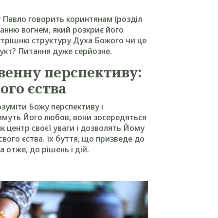
у Павло говорить коринтянам (розділ
ванню вогнем, який розкриє його
нутрішню структуру Духа Божого чи це
укт? Питання дуже серйозне.
енну перспективу:
ого єства
уміти Божу перспективу і
тимуть Його любов, вони зосередяться
к центр своєї уваги і дозволять Йому
вого єства. їх буття, що призведе до
а отже, до рішень і дій.