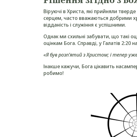
Віруючі в Христа, які прийняли тверде
лками
серцем, часто вважаються добрими х
у/
відданість і служіння є успішними.
з
Однак ми схильні забувати, що такі оц
льшення
оцінкам Бога. Справді, у Галатів 2:20 н
ншення
«Я був розп’ятий з Христом; і тепер уже
ості.
Інакше кажучи, Бога цікавить насампе
робимо!