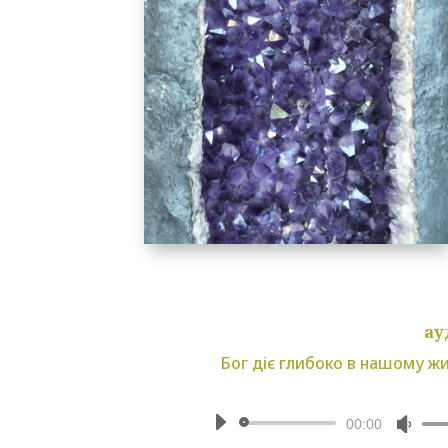
ау
Бог діє глибоко в нашому жи
Аудіопрограв
Вик
00:00
клав