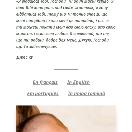
«Я віддаюся Тобі, Господи, Ти один маєш кермо, Я
даю Тобі контроль над своїм життям, я хочу
віддатися Тобі, тому що Ти точно знаєш, що
мені потрібно і коли мені це потрібно, і ось як
ти можеш покажи мені всю свою ласку, всю свою
милість і всю свою любов. Я впевнений, що те,
що ти робиш, добре для мене. Дякую, Господи,
що Ти забезпечуєш».
Джесіки
En français
In English
Em português
În limba română