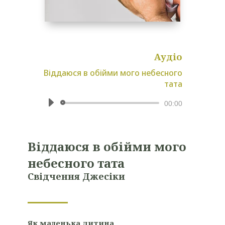
Аудіо
Віддаюся в обійми мого небесного
тата
Аудіопрогравач
00:00
Віддаюся в обійми мого
небесного тата
Свідчення Джесіки
Як маленька дитина