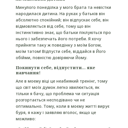
Минулого понеділка у мого брата та невістки
народилася дитина. На руках у батьків він
абсолютно спокійний; він відпускає себе, він
відмовляється від себе, тому що він
інстинктивно знає, що батьки піклуються про
нього і забезпечать його потреби. Я хочу
прийняти таку ж поведінку з моїм Богом,
моїм татом! Відпусти себе, віддайся в Його
обійми, повністю довіряючи Йому.
Покинути себе, відпустити… яке
навчання!
Але в моєму віці це неабиякий тренінг, тому
що світ моїх думок легко хвилюється, як
тільки я бачу, що проблема чи ситуація
розгортається несподівано чи не
оптимально. Тому, коли в моєму житті вирує
буря, я кажу і заявляю вголос, якщо це
можливо: