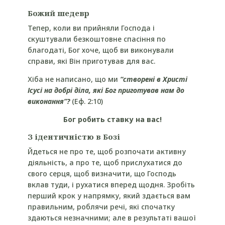
Божий шедевр
Тепер, коли ви прийняли Господа і
скуштували безкоштовне спасіння по
благодаті, Бог хоче, щоб ви виконували
справи, які Він приготував для вас.
Хіба не написано, що ми
“створені в Христі
Ісусі на добрі діла, які Бог приготував нам до
виконання”?
(Еф. 2:10)
Бог робить ставку на вас!
З ідентичністю в Бозі
Йдеться не про те, щоб розпочати активну
діяльність, а про те, щоб прислухатися до
свого серця, щоб визначити, що Господь
вклав туди, і рухатися вперед щодня. Зробіть
перший крок у напрямку, який здається вам
правильним, роблячи речі, які спочатку
здаються незначними; але в результаті вашої