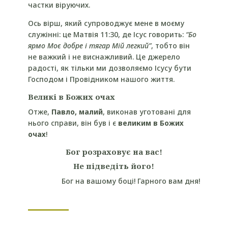
частки віруючих.
Ось вірш, який супроводжує мене в моєму
служінні: це Матвія 11:30, де Ісус говорить:
“Бо
ярмо Моє добре і тягар Мій легкий”
, тобто він
не важкий і не виснажливий. Це джерело
радості, як тільки ми дозволяємо Ісусу бути
Господом і Провідником нашого життя.
Великі в Божих очах
Отже,
Павло, малий
, виконав уготовані для
нього справи, він був і є
великим в Божих
очах
!
Бог розраховує на вас!
Не підведіть його!
Бог на вашому боці! Гарного вам дня!