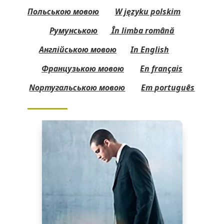
Польською мовою
W języku polskim
Румунською
În limba română
Англійською мовою
In English
Французькою мовою
En français
Nортугальською мовою
Em português