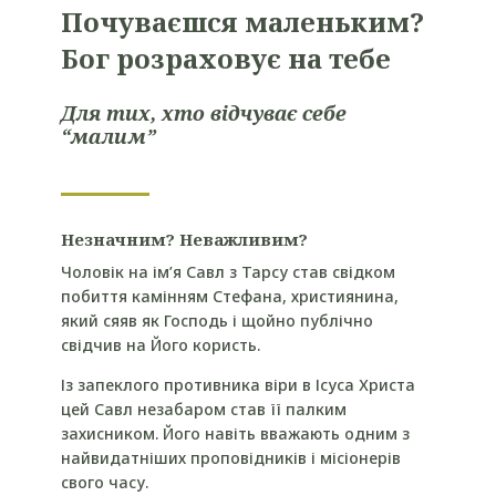
Почуваєшся маленьким?
Бог розраховує на тебе
Для тих, хто відчуває себе
“малим”
Незначним? Неважливим?
Чоловік на ім’я Савл з Тарсу став свідком
побиття камінням Стефана, християнина,
який сяяв як Господь і щойно публічно
свідчив на Його користь.
Із запеклого противника віри в Ісуса Христа
цей Савл незабаром став її палким
захисником. Його навіть вважають одним з
найвидатніших проповідників і місіонерів
свого часу.