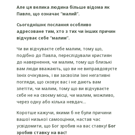
Але ця велика людина більше відома як
Павло, що означає “малий”.
Сьогоднішнє послання особливо
адресоване тим, хто з тих чи інших причин
відчуває себе “малим”.
Чи ви відчуваєте себе малим, тому що,
подібно до Павла, переслідували християн
до навернення, чи малим, тому що близькі
вам люди вважають, що ви не виправдовуєте
їхніх очікувань, і ви засвоїли їхні негативні
погляди, що сковує вас і не дають вам
злетіти, чи малим, тому що ви відчуваєте
себе не на своєму місці, чи малим, можливо,
через одну або кілька невдач…
Коротше кажучи, якими б не були причини
вашої низької самооцінки, настав час
усвідомити, що Бог зробив на вас ставку!
Бог
зробив ставку на вас!