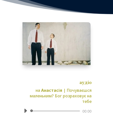
аудіо
на
Анастасія
|
Почуваєшся
маленьким? Бог розраховує на
тебе
Аудіопрогравач
00:00