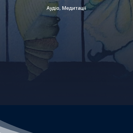
Аудіо
,
Медитації