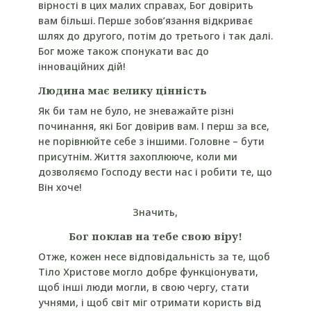
вірності в цих малих справах, Бог довірить
вам більші. Перше зобов’язання відкриває
шлях до другого, потім до третього і так далі.
Бог може також спонукати вас до
інноваційних дій!
Людина має велику цінність
Як би там не було, не зневажайте різні
починання, які Бог довірив вам. І перш за все,
не порівнюйте себе з іншими. Головне – бути
присутнім. Життя захоплююче, коли ми
дозволяємо Господу вести нас і робити те, що
Він хоче!
Значить,
Бог поклав на тебе свою віру!
Отже, кожен несе відповідальність за те, щоб
Тіло Христове могло добре функціонувати,
щоб інші люди могли, в свою чергу, стати
учнями, і щоб світ міг отримати користь від