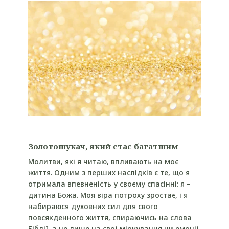
Золотошукач, який стає багатшим
Молитви, які я читаю, впливають на моє
життя. Одним з перших наслідків є те, що я
отримала впевненість у своєму спасінні: я –
дитина Божа. Моя віра потроху зростає, і я
набираюся духовних сил для свого
повсякденного життя, спираючись на слова
Біблії, а не лише на свої міркування чи емоції.