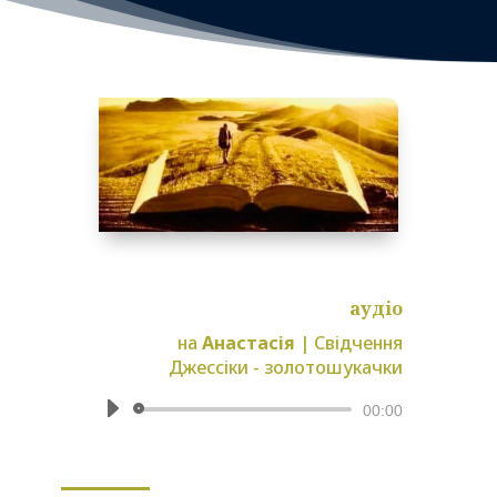
аудіо
на
Анастасія
|
Свідчення
Джессіки - золотошукачки
Аудіопрогравач
00:00