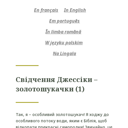
En français
In English
Em português
În limba română
W języku polskim
Na Lingala
Свідчення Джессіки –
золотошукачки (1)
Так, я – особливий золотошукач! Я ходжу до
особливого потоку води, яким є Біблія, щоб
відкопати прекрасні самородки! Звичайно, це