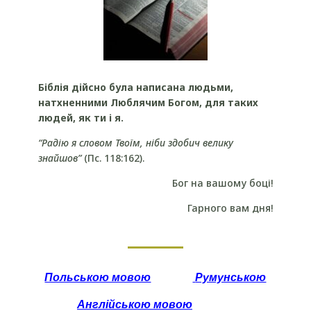
Біблія дійсно була написана людьми,
натхненними Люблячим Богом,
для таких
людей, як ти і я.
“
Радію я словом Твоїм, ніби здобич велику
знайшов”
(Пс. 118:162).
Бог на вашому боці!
Гарного вам дня!
Польською мовою
Румунською
Англійською мовою