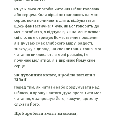
Існує кілька способів читання Біблії: головою
або серцем. Коли вірші потрапляють на моє
серце, вони починають діяти: відбувається
щось фантастичне: я чую, як Бог говорить до
мене особисто, я відчуваю, як на мене осяває
світло, як я отримую Божественне прощення,
я відчуваю смак глибокого миру, радості,
знаходжу відповіді на свої питання тощо. Мої
читання викликають в мені реакцію, і я
починаю молитися, я відкриваю Йому своє
серце.
Як духовний копач, я роблю витяги з
Біблії
Перед тим, як читати і/або роздумувати над
Біблією, я прошу Святого Духа просвітити моє
читання, я запрошую Його, кажучи, що хочу
слухати Його.
Щоб зробити зміст
власним,