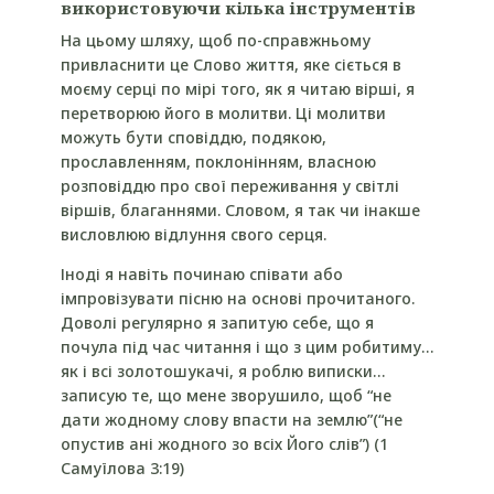
використовуючи кілька інструментів
На цьому шляху, щоб по-справжньому
привласнити це Слово життя, яке сіється в
моєму серці по мірі того, як я читаю вірші, я
перетворюю його в молитви. Ці молитви
можуть бути сповіддю, подякою,
прославленням, поклонінням, власною
розповіддю про свої переживання у світлі
віршів, благаннями. Словом, я так чи інакше
висловлюю відлуння свого серця.
Іноді я навіть починаю співати або
імпровізувати пісню на основі прочитаного.
Доволі регулярно я запитую себе, що я
почула під час читання і що з цим робитиму…
як і всі золотошукачі, я роблю виписки…
записую те, що мене зворушило, щоб “не
дати жодному слову впасти на землю”(“не
опустив ані жодного зо всіх Його слів”) (1
Самуїлова 3:19)